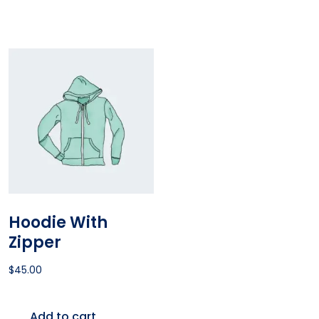
Hoodie With
Zipper
$
45.00
Add to cart